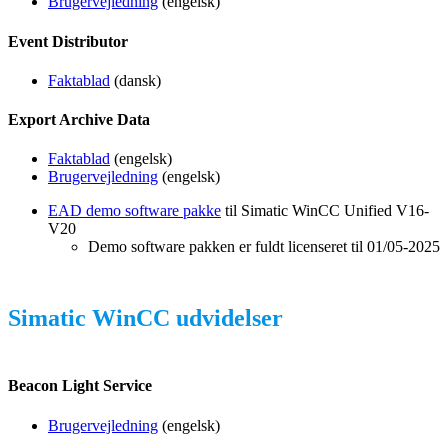
Brugervejledning
(engelsk)
Event Distributor
Faktablad
(dansk)
E
xport
A
rchive
D
ata
Faktablad
(engelsk)
Brugervejledning
(engelsk)
EAD demo software pakke
til Simatic WinCC Unified V16-
V20
Demo software pakken er fuldt licenseret til 01/05-2025
Simatic WinCC udvidelser
Beacon Light Service
Brugervejledning
(engelsk)