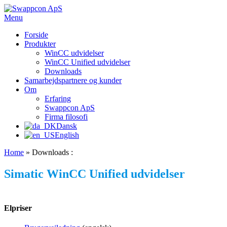
Videre
til
Menu
Swappcon ApS
Software Application Consulting
indhold
Forside
Produkter
WinCC udvidelser
WinCC Unified udvidelser
Downloads
Samarbejdspartnere og kunder
Om
Erfaring
Swappcon ApS
Firma filosofi
Dansk
English
Home
»
Downloads :
Simatic WinCC Unified udvidelser
Elpriser