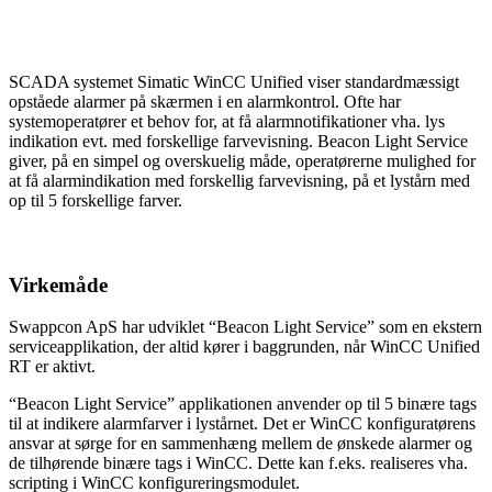
SCADA systemet Simatic WinCC Unified viser standardmæssigt
opståede alarmer på skærmen i en alarmkontrol. Ofte har
systemoperatører et behov for, at få alarmnotifikationer vha. lys
indikation evt. med forskellige farvevisning. Beacon Light Service
giver, på en simpel og overskuelig måde, operatørerne mulighed for
at få alarmindikation med forskellig farvevisning, på et lystårn med
op til 5 forskellige farver.
Virkemåde
Swappcon ApS har udviklet “Beacon Light Service” som en ekstern
serviceapplikation, der altid kører i baggrunden, når WinCC Unified
RT er aktivt.
“Beacon Light Service” applikationen anvender op til 5 binære tags
til at indikere alarmfarver i lystårnet. Det er WinCC konfiguratørens
ansvar at sørge for en sammenhæng mellem de ønskede alarmer og
de tilhørende binære tags i WinCC. Dette kan f.eks. realiseres vha.
scripting i WinCC konfigureringsmodulet.