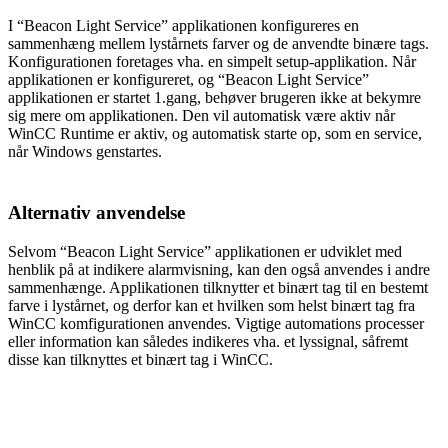
I “Beacon Light Service” applikationen konfigureres en
sammenhæng mellem lystårnets farver og de anvendte binære tags.
Konfigurationen foretages vha. en simpelt setup-applikation. Når
applikationen er konfigureret, og “Beacon Light Service”
applikationen er startet 1.gang, behøver brugeren ikke at bekymre
sig mere om applikationen. Den vil automatisk være aktiv når
WinCC Runtime er aktiv, og automatisk starte op, som en service,
når Windows genstartes.
Alternativ anvendelse
Selvom “Beacon Light Service” applikationen er udviklet med
henblik på at indikere alarmvisning, kan den også anvendes i andre
sammenhænge. Applikationen tilknytter et binært tag til en bestemt
farve i lystårnet, og derfor kan et hvilken som helst binært tag fra
WinCC komfigurationen anvendes. Vigtige automations processer
eller information kan således indikeres vha. et lyssignal, såfremt
disse kan tilknyttes et binært tag i WinCC.