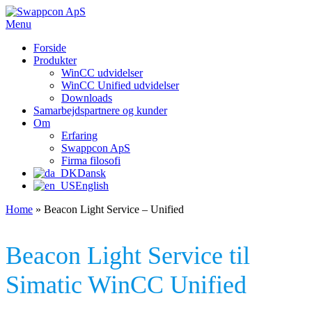
Videre
til
Menu
Swappcon ApS
Software Application Consulting
indhold
Forside
Produkter
WinCC udvidelser
WinCC Unified udvidelser
Downloads
Samarbejdspartnere og kunder
Om
Erfaring
Swappcon ApS
Firma filosofi
Dansk
English
Home
»
Beacon Light Service – Unified
Beacon Light Service til
Simatic WinCC Unified